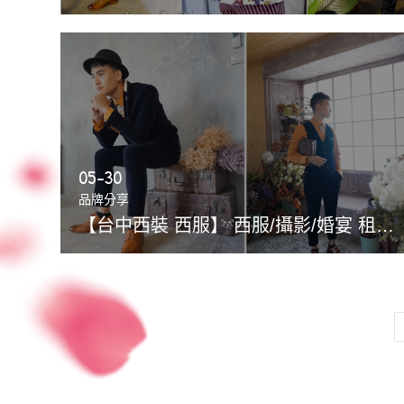
05-30
品牌分享
【台中西裝 西服】 西服/攝影/婚宴 租借、買西裝 休閒風應有盡有