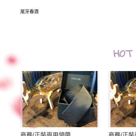
尾牙春酒
HOT
商務/正裝兩用領帶
商務/正