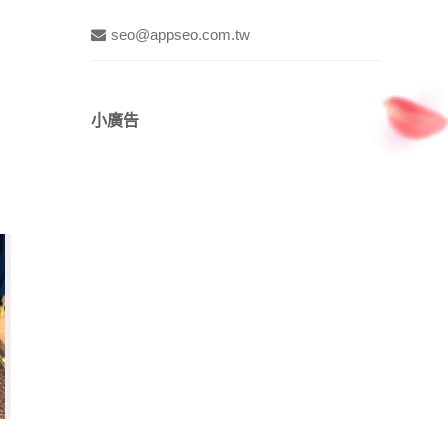
seo@appseo.com.tw
小廣告