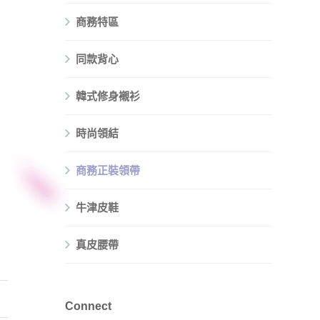
商務特區
同款背心
韓式修身襯衫
時尚領結
商務正裝領帶
牛津皮鞋
真皮腰帶
Connect