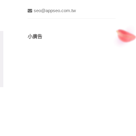
seo@appseo.com.tw
小廣告