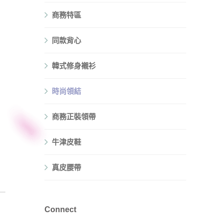
商務特區
同款背心
韓式修身襯衫
時尚領結
商務正裝領帶
牛津皮鞋
真皮腰帶
Connect