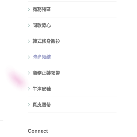
商務特區
同款背心
韓式修身襯衫
時尚領結
商務正裝領帶
牛津皮鞋
真皮腰帶
Connect