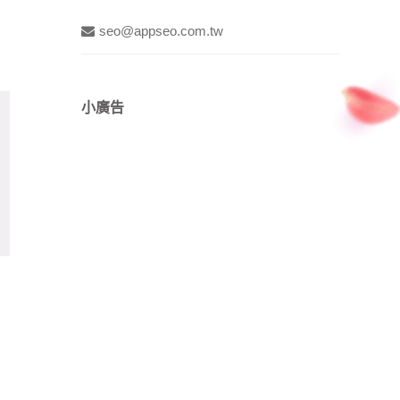
seo@appseo.com.tw
小廣告